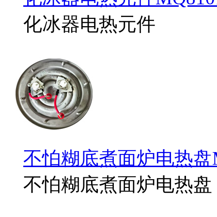
化冰器电热元件
不怕糊底煮面炉电热盘MD
不怕糊底煮面炉电热盘