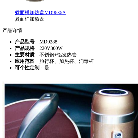
煮面桶加热盘MD9636A
煮面桶加热盘
产品详情
产品型号
：MD9288
产品规格
：220V300W
主要材质
：不锈钢+铝发热管
应用范围
：旅行杯、加热杯、消毒杯
可个性定制
：是