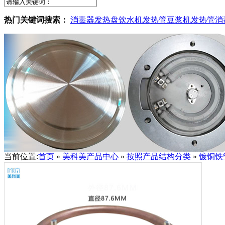
热门关键词搜索：
消毒器发热盘
饮水机发热管
豆浆机发热管
消
当前位置:
首页
»
美科美产品中心
»
按照产品结构分类
»
镀铜铁