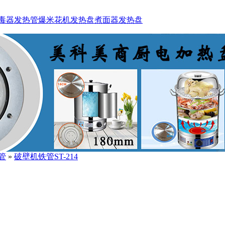
毒器发热管
爆米花机发热盘
煮面器发热盘
管
»
破壁机铁管ST-214